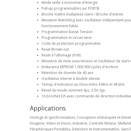
Mode veille à économie d'énergie
Pull-up programmables sur PORTB
Broche maître multiplexé claire / Broche d'entrée
Minuterie Watchdog avec oscillateur indépendant pou
fonctionnement fiable
Programmation Basse Tension
Programmation In-circuit série
Code de protection programmable
Reset Brown-out
Reset à l'allumage (PoR)
Minuterie de mise sous tension et oscillateur de start
Endurance EEPROM 1 000 000 cycles d'écriture
Rétention de donnée de 40 ans
Oscillateur interne à double vitesse
Temsp d'exécution au choix entre 4 MHz et 48 kHz
Réveil du mode sommeil 4µs, 3.0V, typ.
16 broches E/S avec commande de direction individue
Applications
Horloge et synchronisation, Conception embarquée et Dév
Imagerie, Video et Vision, Industrie, Contrôle Moteur, Multimé
Périphériques Portables, Détection et Instrumentation, Sans F