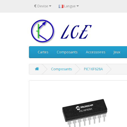
€
Devise
Langue
Cartes
Composants
Accessoires
Jeux
Composants
PIC16F628A