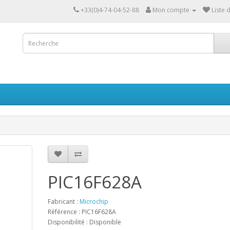
+33(0)4-74-04-52-88
Mon compte
Liste 
PIC16F628A
Fabricant :
Microchip
Référence : PIC16F628A
Disponibilité : Disponible