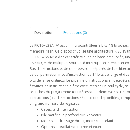
Description
Evaluations (0)
Le PIC16F628A-I/P est un microcontrôleur 8 bits, 18 broches,
mémoire flash. Ce dispositif utilise une architecture RISC ava
PIC16F628A-I/P a des caractéristiques de base améliorée, une
niveaux, et de multiples sources d'interruption internes et ex
Bus d'instructions et de données sont séparés de l'architect
ce qui permet un mot d'instruction de 14 bits de large et de
bits de large distincts. Le pipeline d'instructions en deux ét
à toutes les instructions d'être exécutées en un seul cycle, sa
branches du programme (qui nécessitent deux cycles). Un tot
instructions (jeu d'instructions réduit) sont disponibles, com
un grand nombre de registres.
Capacité d'interruption
Pile matérielle profondeur 8 niveaux
Modes d'adressage direct, indirect et relatif
Options d'oscillateur interne et externe