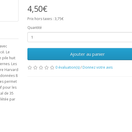
4,50€
Prix hors taxes : 3,75€
Quantité
 avec
ncé. Le
Ajouter au panier
 pile huit
ternes. Les
0 évaluation(s)
/
Donnez votre avis
ure Harvard
s données 8
ages permet
uf pour les
al de 35
plétée par