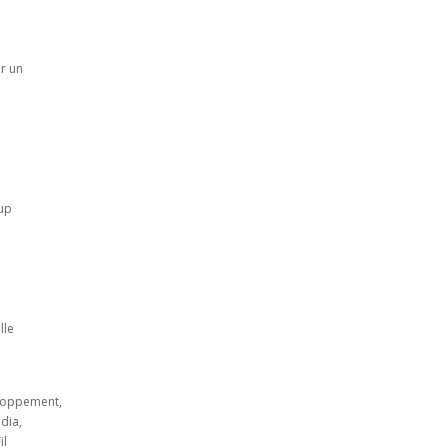
r un
-up
lle
eloppement,
dia,
il