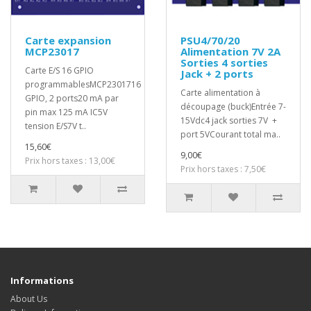
Carte expansion
PSU4/70/20
MCP23017
Alimentation 7V 2A
Sorties 4 sorties
Carte E/S 16 GPIO
Jack + 2 ports
programmablesMCP2301716
Carte alimentation à
GPIO, 2 ports20 mA par
découpage (buck)Entrée 7-
pin max 125 mA IC5V
15Vdc4 jack sorties 7V +
tension E/S7V t..
port 5VCourant total ma..
15,60€
9,00€
Prix hors taxes : 13,00€
Prix hors taxes : 7,50€
Informations
About Us