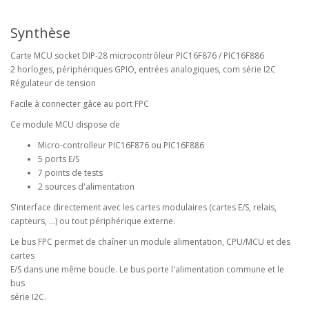
Synthèse
Carte MCU socket DIP-28 microcontrôleur PIC16F876 / PIC16F886
2 horloges, périphériques GPIO, entrées analogiques, com série I2C
Régulateur de tension
Facile à connecter gâce au port FPC
Ce module MCU dispose de
Micro-controlleur PIC16F876 ou PIC16F886
5 ports E/S
7 points de tests
2 sources d'alimentation
S'interface directement avec les cartes modulaires (cartes E/S, relais,
capteurs, ...) ou tout périphérique externe.
Le bus FPC permet de chaîner un module alimentation, CPU/MCU et des
cartes
E/S dans une même boucle. Le bus porte l'alimentation commune et le
bus
série I2C.