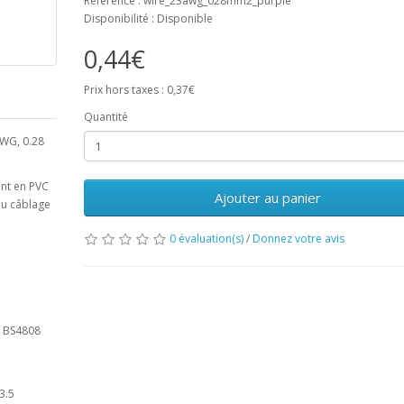
Référence : wire_23awg_028mm2_purple
Disponibilité : Disponible
0,44€
Prix hors taxes : 0,37€
Quantité
AWG, 0.28
ant en PVC
Ajouter au panier
 au câblage
0 évaluation(s)
/
Donnez votre avis
2 BS4808
3.5