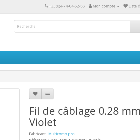
+33(0)4-74-04-52-88
Mon compte
Liste 
Fil de câblage 0.28 m
Violet
Fabricant :
Multicomp pro